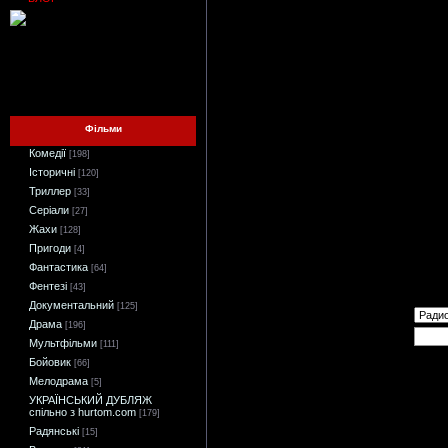
Фільми
Комедії
[198]
Історичні
[120]
Триллер
[33]
Серіали
[27]
Жахи
[128]
Пригоди
[4]
Фантастика
[64]
Фентезі
[43]
Документальний
[125]
Драма
[196]
Мультфільми
[111]
Бойовик
[66]
Мелодрама
[5]
УКРАЇНСЬКИЙ ДУБЛЯЖ
спільно з hurtom.com
[179]
Радянські
[15]