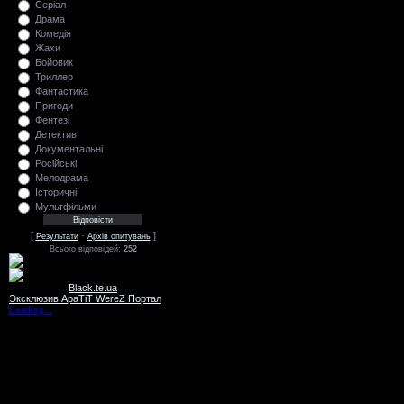
Серіал
Драма
Комедія
Жахи
Бойовик
Триллер
Фантастика
Пригоди
Фентезі
Детектив
Документальні
Російські
Мелодрама
Історичні
Мультфільми
[
·
]
Результати
Архів опитувань
Всього відповідей:
252
Black.te.ua
Эксклюзив ApaTiT WereZ Портал
Loading...