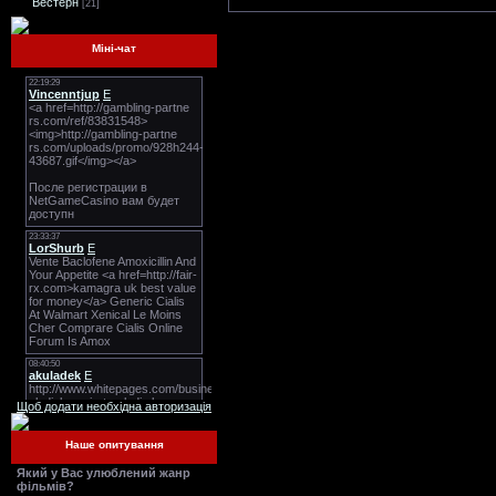
Вестерн
[21]
Міні-чат
Щоб додати необхідна авторизація
Наше опитування
Який у Вас улюблений жанр
фільмів?